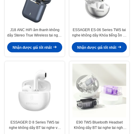
J18 ANC HiFi âm thanh không
ESSAGER ES-06 Series TWS tai
dây Stereo True Wireless tai nghe
nghe không dây Khóa tiếng ồn tai
tai nghe J18 tai nghe không tay
nghe chống nước
Nhận được giá tốt nhất
Nhận được giá tốt nhất
ESSAGER D 8 Series TWS tai
E90 TWS Bluetooth Headset
nghe không dây BT tai nghe với
Không dây BT tai nghe tai nghe
điều khiển cảm ứng
cho thiết bị phát ứng Android